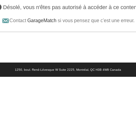
Désolé, vous n'êtes pas autorisé à accéder à ce conte
Contact
GarageMatch
si vous pensez que c'est une erreur.
1250, boul. René-Lévesque W Suite 2225, Montréal, QC H3B 4W8 Canada