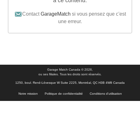
à ce contenu.
Contact
GarageMatch
si vous pensez que c'est
une erreur.
Garage Match Canada © 2026,
ou ses filiales. Tous les droits sont réservés.
1250, boul. René-Lévesque W Suite 2225, Montréal, QC H3B 4W8 Canada
Notre mission
Politique de confidentialité
Conditions d'utilisation