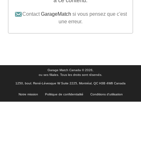
à ce contenu.
Contact
GarageMatch
si vous pensez que c'est
une erreur.
Garage Match Canada © 2026,
ou ses filiales. Tous les droits sont réservés.
1250, boul. René-Lévesque W Suite 2225, Montréal, QC H3B 4W8 Canada
Notre mission
Politique de confidentialité
Conditions d'utilisation