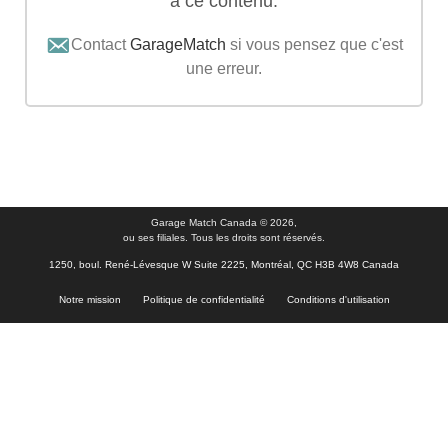
à ce contenu.
Contact
GarageMatch
si vous pensez que c'est
une erreur.
Garage Match Canada © 2026,
ou ses filiales. Tous les droits sont réservés.
1250, boul. René-Lévesque W Suite 2225, Montréal, QC H3B 4W8 Canada
Notre mission
Politique de confidentialité
Conditions d'utilisation