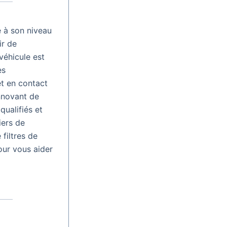
e à son niveau
ir de
véhicule est
es
t en contact
innovant de
ualifiés et
iers de
filtres de
our vous aider