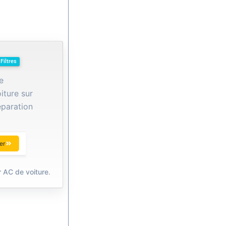
Filtres
e
iture sur
éparation
er
r AC de voiture
.