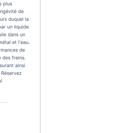
s plus
ongévité de
urs duquel la
par un liquide
uile dans un
étal et l'eau.
ormances de
 des freins.
surant ainsi
. Réservez
!