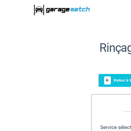
Rinça
Retour à 
Service sélec