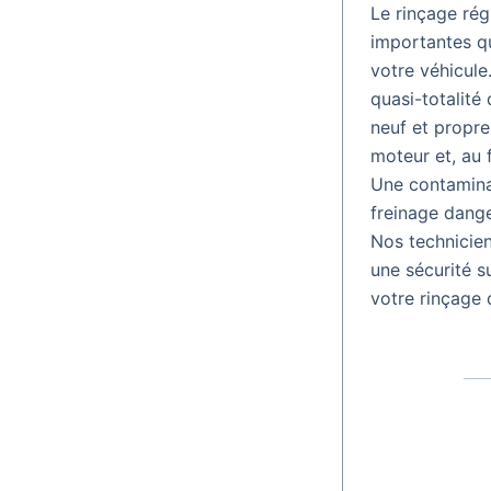
Le rinçage rég
importantes qu
votre véhicule
quasi-totalité
neuf et propre
moteur et, au f
Une contaminat
freinage dange
Nos technicien
une sécurité s
votre rinçage 