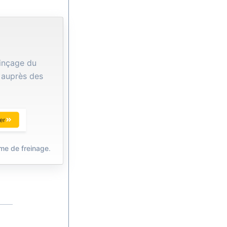
Rinçage du
 auprès des
er
me de freinage
.