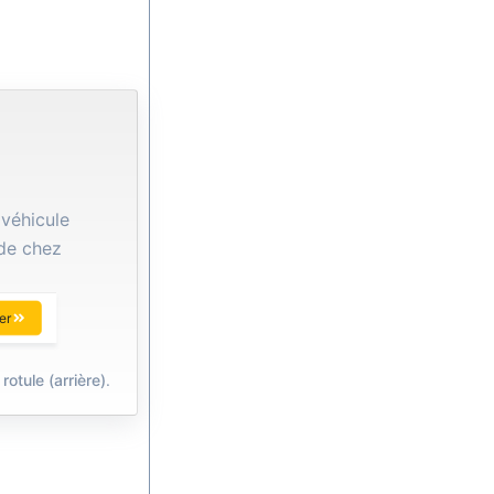
 véhicule
 de chez
er
otule (arrière)
.